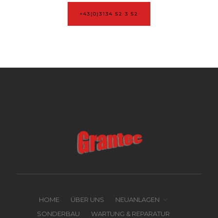
+43(0)3134 52 3 52
HOME
ÜBER UNS
NEUANLAGEN
SONDERBAU
WARTUNG & REPARATUR